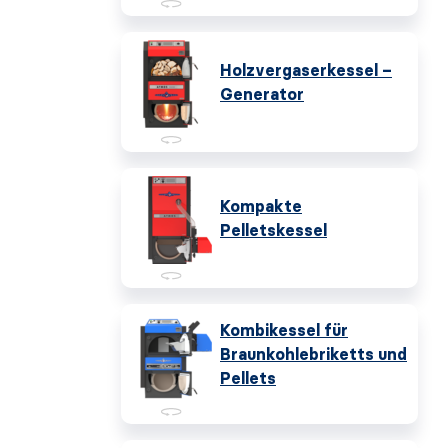
Holzvergaserkessel –
Generator
Kompakte
Pelletskessel
Kombikessel für
Braunkohlebriketts und
Pellets