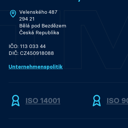
Velenského 487
294 21
Bělá pod Bezdězem
Česká Republika
IČO: 113 033 44
DIČ: CZ450918088
Unternehmenspolitik
ISO 14001
ISO 9