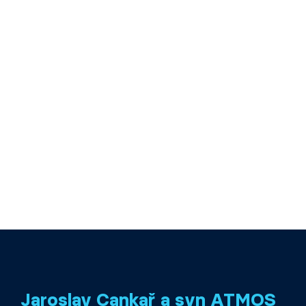
Jaroslav Cankař a syn ATMOS