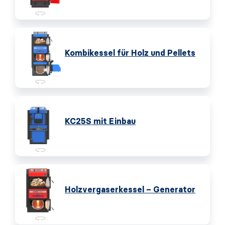
Kombikessel für Holz und Pellets
KC25S mit Einbau
Holzvergaserkessel – Generator