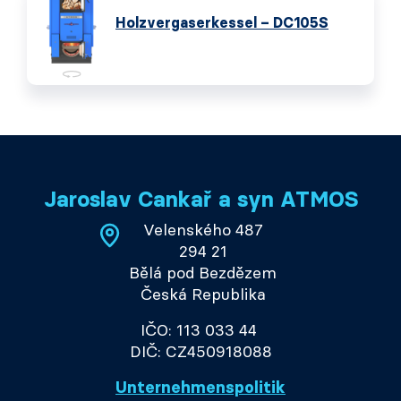
Holzvergaserkessel – DC105S
Jaroslav Cankař a syn ATMOS
Velenského 487
294 21
Bělá pod Bezdězem
Česká Republika
IČO: 113 033 44
DIČ: CZ450918088
Unternehmenspolitik