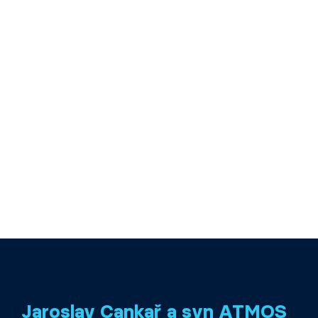
Jaroslav Cankař a syn ATMOS