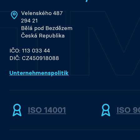
Velenského 487
294 21
Bělá pod Bezdězem
Česká Republika
IČO: 113 033 44
DIČ: CZ450918088
Unternehmenspolitik
ISO 14001
ISO 9