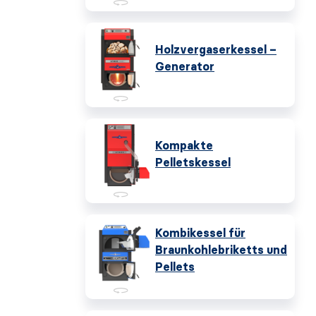
Holzvergaserkessel –
Generator
Kompakte
Pelletskessel
Kombikessel für
Braunkohlebriketts und
Pellets