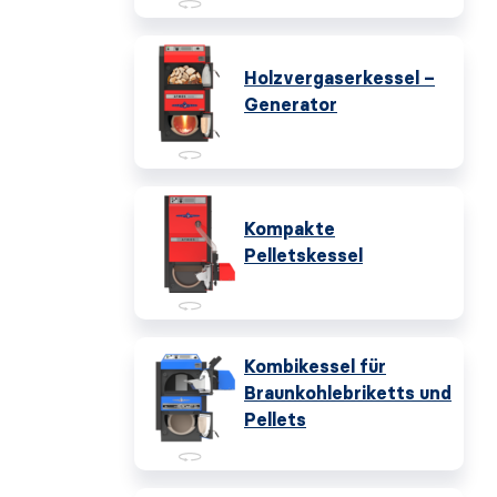
Holzvergaserkessel –
Generator
Kompakte
Pelletskessel
Kombikessel für
Braunkohlebriketts und
Pellets