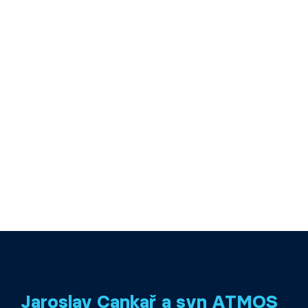
Jaroslav Cankař a syn ATMOS