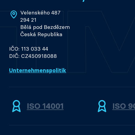
Velenského 487
294 21
Bělá pod Bezdězem
Česká Republika
IČO: 113 033 44
DIČ: CZ450918088
Unternehmenspolitik
ISO 14001
ISO 9