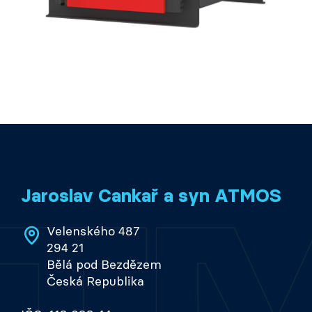
Jaroslav Cankař a syn ATMOS
Velenského 487
294 21
Bělá pod Bezdězem
Česká Republika