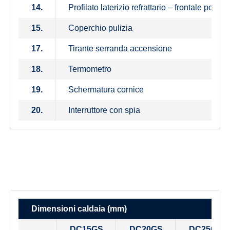
14.
Profilato laterizio refrattario – frontale poste
15.
Coperchio pulizia
17.
Tirante serranda accensione
18.
Termometro
19.
Schermatura cornice
20.
Interruttore con spia
Dimensioni caldaia (mm)
DC15GS
DC20GS
DC25GS