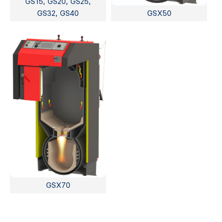
GS15, GS20, GS25,
GS32, GS40
GSX50
GSX70