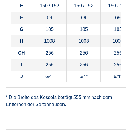
E
150 / 152
150 / 152
150 / 152
F
69
69
69
G
185
185
185
H
1008
1008
1008
CH
256
256
256
I
256
256
256
J
6/4″
6/4″
6/4″
* Die Breite des Kessels beträgt 555 mm nach dem
Entfernen der Seitenhauben.