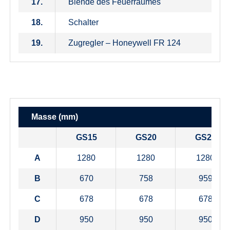
17.
Blende des Feuerraumes
18.
Schalter
19.
Zugregler – Honeywell FR 124
Masse (mm)
GS15
GS20
GS25
A
1280
1280
1280
B
670
758
959
C
678
678
678
D
950
950
950