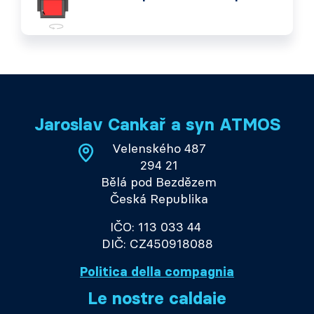
Jaroslav Cankař a syn ATMOS
Velenského 487
294 21
Bělá pod Bezdězem
Česká Republika
IČO: 113 033 44
DIČ: CZ450918088
Politica della compagnia
Le nostre caldaie