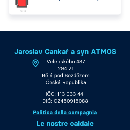
Jaroslav Cankař a syn ATMOS
Velenského 487
294 21
Bělá pod Bezdězem
Česká Republika
IČO: 113 033 44
DIČ: CZ450918088
Politica della compagnia
Le nostre caldaie