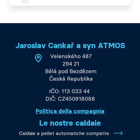
Jaroslav Cankař a syn ATMOS
Velenského 487
294 21
Bělá pod Bezdězem
Česká Republika
IČO: 113 033 44
DIČ: CZ450918088
Politica della compagnia
Le nostre caldaie
Caldaie a pellet automatiche compatte