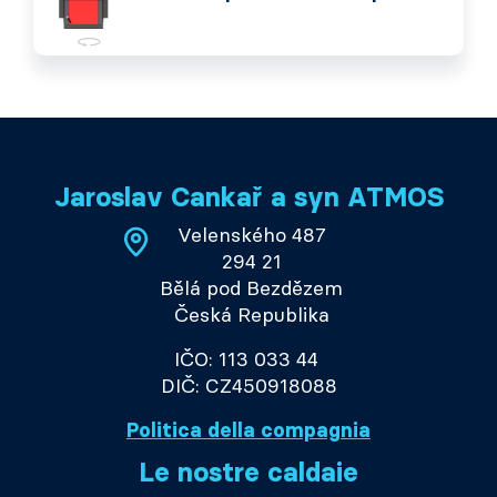
Jaroslav Cankař a syn ATMOS
Velenského 487
294 21
Bělá pod Bezdězem
Česká Republika
IČO: 113 033 44
DIČ: CZ450918088
Politica della compagnia
Le nostre caldaie