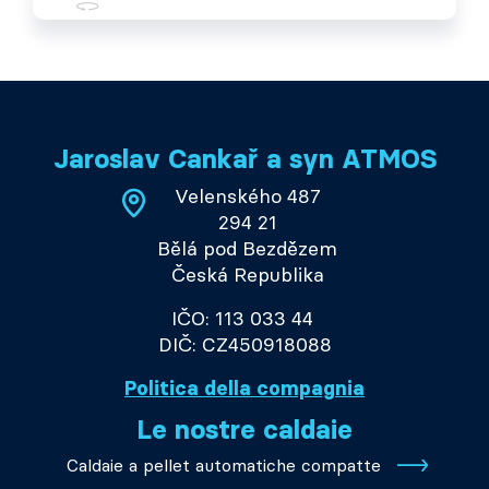
Jaroslav Cankař a syn ATMOS
Velenského 487
294 21
Bělá pod Bezdězem
Česká Republika
IČO: 113 033 44
DIČ: CZ450918088
Politica della compagnia
Le nostre caldaie
Caldaie a pellet automatiche compatte