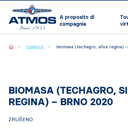
A proposito di
To
compagnia
vir
Home
Události
biomasa (techagro, silva regina) 
BIOMASA (TECHAGRO, S
REGINA) – BRNO 2020
ZRUŠENO