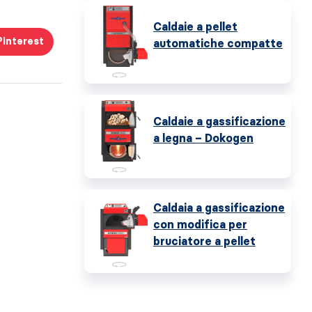
Caldaie a pellet
Pinterest
automatiche compatte
Caldaie a gassificazione
a legna – Dokogen
Caldaia a gassificazione
con modifica per
bruciatore a pellet