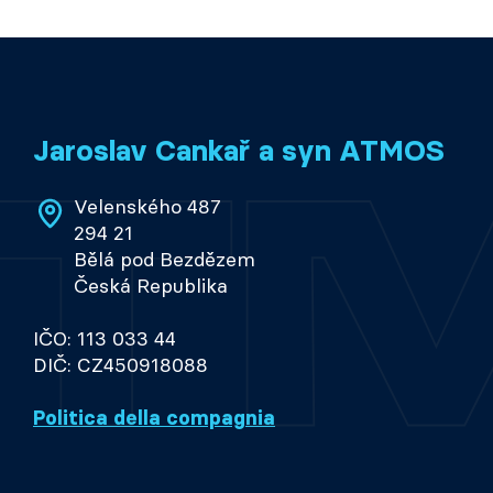
Jaroslav Cankař a syn ATMOS
Velenského 487
294 21
Bělá pod Bezdězem
Česká Republika
IČO: 113 033 44
DIČ: CZ450918088
Politica della compagnia