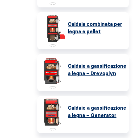
Caldaia combinata per
legna e pellet
Caldaie a gassificazione
a legna – Drevoplyn
Caldaie a gassificazione
a legna – Generator