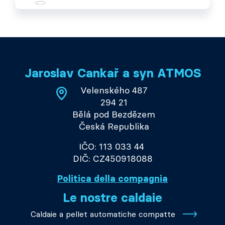
Jaroslav Cankař a syn ATMOS
Velenského 487
294 21
Bělá pod Bezdězem
Česká Republika
IČO: 113 033 44
DIČ: CZ450918088
Politica della compagnia
Le nostre caldaie
Caldaie a pellet automatiche compatte