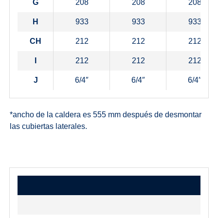
G
208
208
208
H
933
933
933
CH
212
212
212
I
212
212
212
J
6/4″
6/4″
6/4″
*ancho de la caldera es 555 mm después de desmontar
las cubiertas laterales.