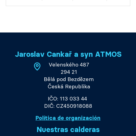
Jaroslav Cankař a syn ATMOS
Velenského 487
294 21
Bělá pod Bezdězem
Česká Republika
IČO: 113 033 44
DIČ: CZ450918088
Política de organización
Nuestras calderas