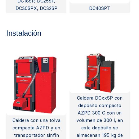
DC18SP, DC25SP,
DC30SPX, DC32SP
DC40SPT
Instalación
Caldera DCxxSP con
depósito compacto
AZPD 300 C con un
Caldera con una tolva
volumen de 300 l, en
compacta AZPD y un
este depósito se
transportador sinfín
almacenan 195 kg de