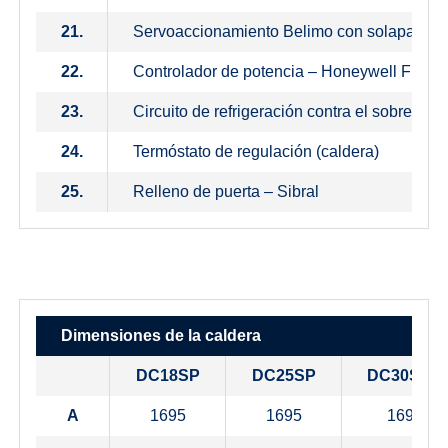
21.
Servoaccionamiento Belimo con solapa
22.
Controlador de potencia – Honeywell FR 12
23.
Circuito de refrigeración contra el sobrecal
24.
Termóstato de regulación (caldera)
25.
Relleno de puerta – Sibral
Dimensiones de la caldera
DC18SP
DC25SP
DC30SPX
A
1695
1695
1695