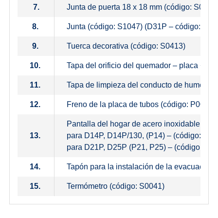
7.
Junta de puerta 18 x 18 mm (código: S0240
8.
Junta (código: S1047) (D31P – código: S02
9.
Tuerca decorativa (código: S0413)
10.
Tapa del orificio del quemador – placa + ai
11.
Tapa de limpieza del conducto de humos
12.
Freno de la placa de tubos (código: P0098)
Pantalla del hogar de acero inoxidable
13.
para D14P, D14P/130, (P14) – (código: S09
para D21P, D25P (P21, P25) – (código: S0
14.
Tapón para la instalación de la evacuación
15.
Termómetro (código: S0041)