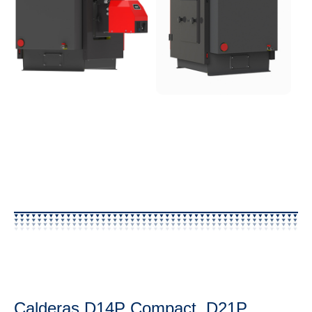
Calderas D14P Compact, D21P