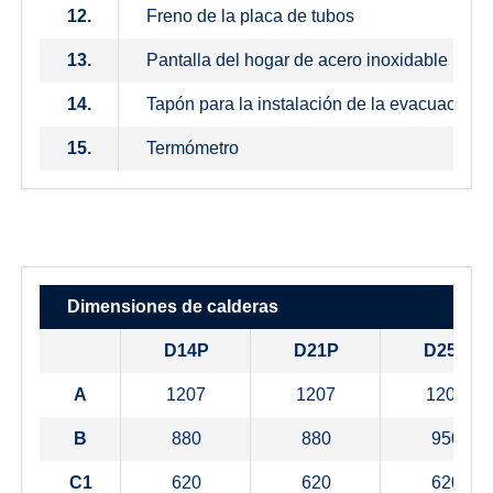
12.
Freno de la placa de tubos
13.
Pantalla del hogar de acero inoxidable
14.
Tapón para la instalación de la evacuación 
15.
Termómetro
Dimensiones de calderas
D14P
D21P
D25P
A
1207
1207
1207
B
880
880
950
C1
620
620
620