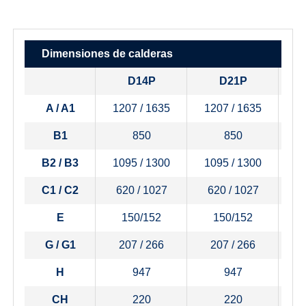
Dimensiones de calderas
D14P
D21P
A / A1
1207 / 1635
1207 / 1635
1
B1
850
850
B2 / B3
1095 / 1300
1095 / 1300
1
C1 / C2
620 / 1027
620 / 1027
6
E
150/152
150/152
G / G1
207 / 266
207 / 266
H
947
947
CH
220
220