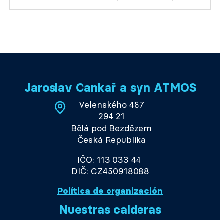
Jaroslav Cankař a syn ATMOS
Velenského 487
294 21
Bělá pod Bezdězem
Česká Republika
IČO: 113 033 44
DIČ: CZ450918088
Política de organización
Nuestras calderas