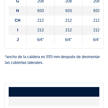
G
208
208
208
H
933
933
933
CH
212
212
212
I
212
212
212
J
6/4″
6/4″
6/4″
*ancho de la caldera es 555 mm después de desmontar
las cubiertas laterales.