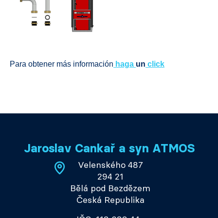
Para obtener más información
haga
un
click
Jaroslav Cankař a syn ATMOS
Velenského 487
294 21
Bělá pod Bezdězem
Česká Republika