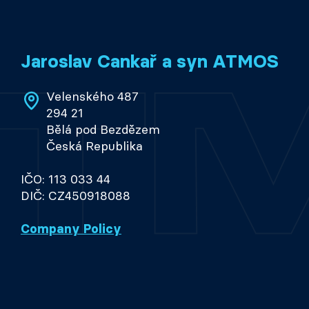
Jaroslav Cankař a syn ATMOS
Velenského 487
294 21
Bělá pod Bezdězem
Česká Republika
IČO: 113 033 44
DIČ: CZ450918088
Company Policy