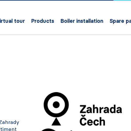
irtual tour
Products
Boiler installation
Spare pa
H
 Zahrady
rtiment