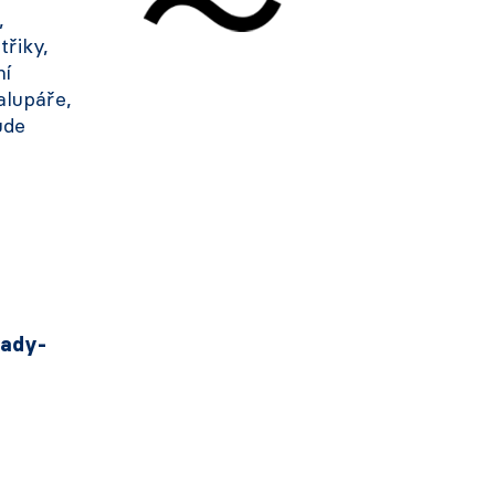
,
třiky,
ní
alupáře,
ude
rady-