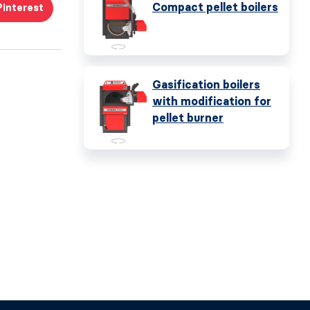
Compact pellet boilers
Pinterest
Gasification boilers
with modification for
pellet burner