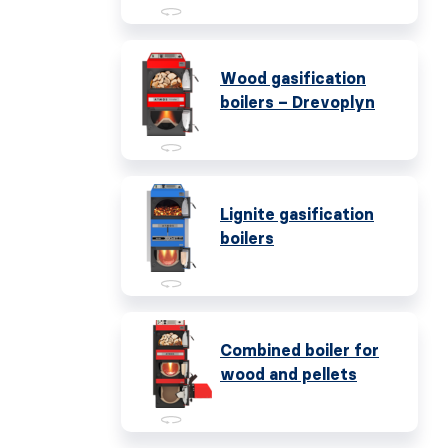
Wood gasification
boilers – Drevoplyn
Lignite gasification
boilers
Combined boiler for
wood and pellets