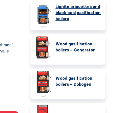
Lignite briquettes and
black coal gasification
boilers
Wood gasification
zahradní
boilers – Generator
ava je
Wood gasification
boilers – Dokogen