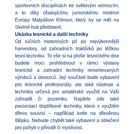
sportovních disciplínách ke světovým velmocím,
a to díky úřadujícímu juniorskému mistrovi
Evropy Matyášovi Klímovi, který by se měl na
Skelné huti představit.
Ukázka lesnické a další techniky
Od ručních motorových pil po nejvýkonnější
harvestory, od zahradních traktůrků po těžkou
lesní techniku. To vše si na ploše lesnického dne
budete moci prohlédnout v rámci výstavy
lesnické a zahradní techniky renomovaných
výrobců a dovozců. Její součástí bude vybavení
pro lesnické profesionály, ale také nástroje a
technika určená pro amatérské využití na Vaší
zahradě či pozemku. Najdete zde také
prezentaci doplňkové techniky, která s využitím
dřeva souvisí – například kotle na dřevěnou
štěpku. Nebude chybět také vybavení a oblečení
pro pohyb v přírodě či myslivost.