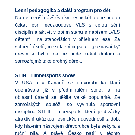
Lesní pedagogika a další program pro děti
Na nejmenší návštěvníky Lesnického dne budou
čekat lesní pedagogové VLS s celou sérií
disciplín a aktivit v obřím stanu s nápisem „VLS
dětem“ i na stanovištích v přilehlém lese. Za
splnění úkolů, mezi kterými jsou i „poznávačky“
dřevin a bylin, na ně bude čekat diplom a
samozřejmě také drobný dárek.
STIHL Timbersports show
V USA a v Kanadě se dřevorubecká klání
odehrávala již v předminulém století a na
oblastní úrovni se těšila velké popularitě. Ze
zámořských soutěží se vyvinula sportovní
disciplína STIHL Timbersports, která je divácky
atraktivní ukázkou lesnických dovedností z dob,
kdy hlavním nástrojem dřevorubce byla sekyra a
ruční pila. A právě Česko patří v těchto