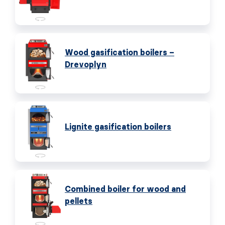
Wood gasification boilers –
Drevoplyn
Lignite gasification boilers
Combined boiler for wood and
pellets