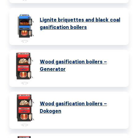
Lignite briquettes and black coal
gasification boilers
Wood gasification boilers –
Generator
Wood gasification boilers –
Dokogen