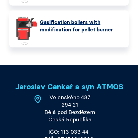
Gasification boilers with
modification for pellet burner
Jaroslav Cankař a syn ATMOS
Velenského 487
294 21
Bělá pod Bezdězem
Česká Republika
IČO: 113 033 44