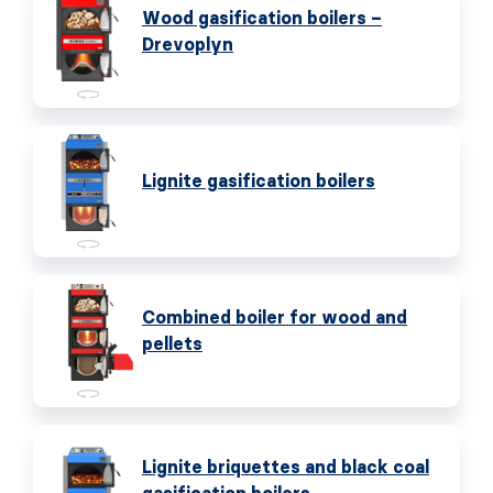
Wood gasification boilers –
Drevoplyn
Lignite gasification boilers
Combined boiler for wood and
pellets
Lignite briquettes and black coal