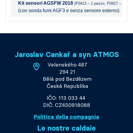
Kit sensori AGSFW 2018
(P0413 – 1 pezzo, P0417 – 3 pezz
(con sonda fumi AGF3 e senza sensore esterno)
Jaroslav Cankař a syn ATMOS
Velenského 487
294 21
Bělá pod Bezdězem
Česká Republika
IČO: 113 033 44
DIČ: CZ450918088
Politica della compagnia
Le nostre caldaie