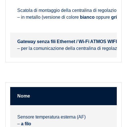
Scatola di montaggio della centralina di regolazione 
– in metallo (versione di colore
bianco
oppure
grigio 
Gateway senza fili Ethernet / Wi-Fi ATMOS WIFI GA
– per la comunicazione della centralina di regolazione A
Nome
Sensore temperatura esterna (AF)
–
a filo