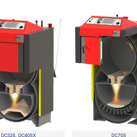
DC32S, DC40SX
DC70S