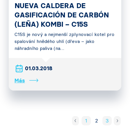
NUEVA CALDERA DE
GASIFICACIÓN DE CARBÓN
(LEÑA) KOMBI – C15S
C15S je nový a nejmenší zplynovací kotel pro
spalování hnědého uhlí (dřeva – jako
náhradního paliva (na…
01.03.2018
Más
1
2
3