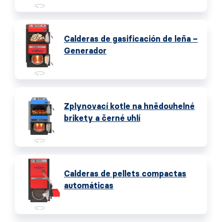
Calderas de gasificación de leña –
Generador
Zplynovací kotle na hnědouhelné
brikety a černé uhlí
Calderas de pellets compactas
automáticas