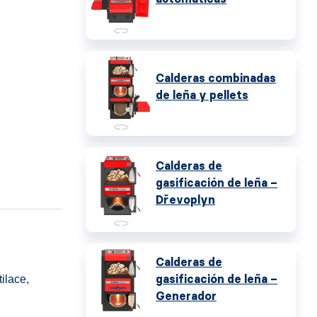
Calderas combinadas
de leña y pellets
Calderas de
gasificación de leña –
Dřevoplyn
Calderas de
gasificación de leña –
ilace,
Generador