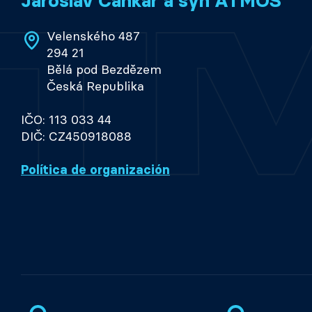
Jaroslav Cankař a syn ATMOS
Velenského 487
294 21
Bělá pod Bezdězem
Česká Republika
IČO: 113 033 44
DIČ: CZ450918088
Política de organización