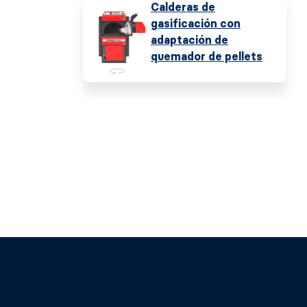
Calderas de
gasificación con
adaptación de
quemador de pellets