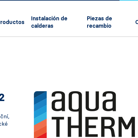
Instalación de
Piezas de
roductos
calderas
recambio
2
ční,
ické