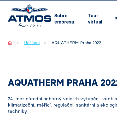
Sobre
Tour
P
empresa
virtual
Home
Události
AQUATHERM Praha 2022
AQUATHERM PRAHA 202
24. mezinárodní odborný veletrh vytápěcí, ventila
klimatizační, měřící, regulační, sanitární a ekolog
techniky.