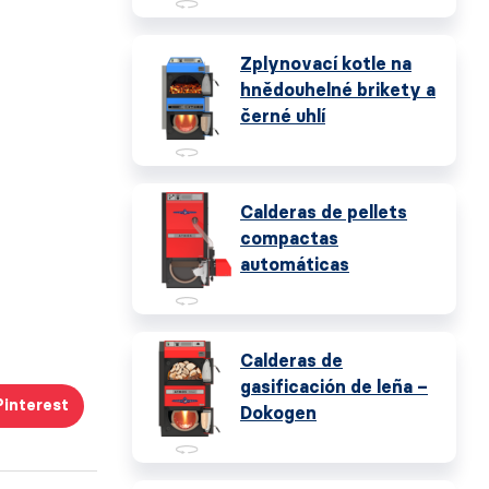
Zplynovací kotle na
hnědouhelné brikety a
černé uhlí
Calderas de pellets
compactas
automáticas
Calderas de
gasificación de leña –
Pinterest
Dokogen