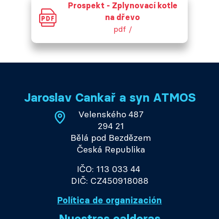
Prospekt - Zplynovací kotle
na dřevo
pdf /
Jaroslav Cankař a syn ATMOS
Velenského 487
294 21
Bělá pod Bezdězem
Česká Republika
IČO: 113 033 44
DIČ: CZ450918088
Política de organización
Nuestras calderas