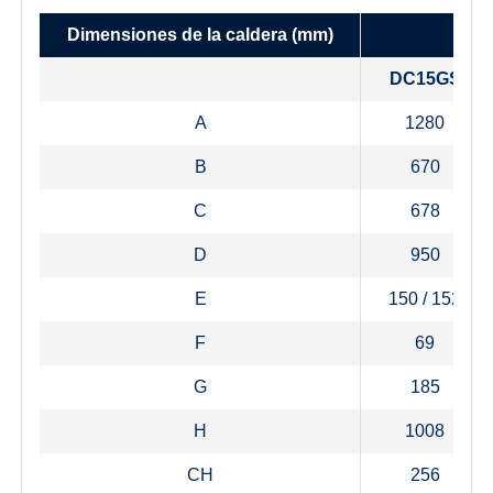
Dimensiones de la caldera
(mm)
DC15GS
A
1280
B
670
C
678
D
950
E
150 / 152
F
69
G
185
H
1008
CH
256