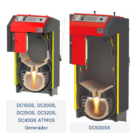
DC15GS, DC20GS,
DC25GS, DC32GS,
DC40GS ATMOS
Generador
DC50GSX