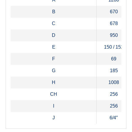
B
670
C
678
D
950
E
150 / 152
F
69
G
185
H
1008
CH
256
I
256
J
6/4″