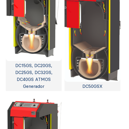
DC15GS, DC20GS,
DC25GS, DC32GS,
DC40GS ATMOS
Generador
DC50GSX