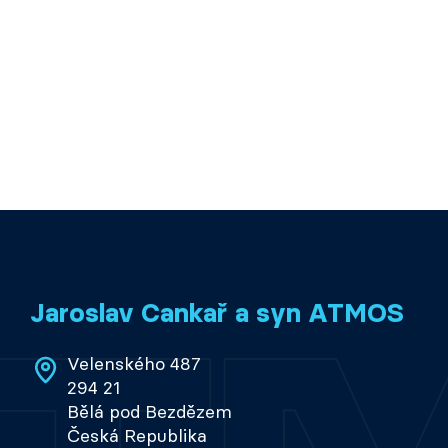
Jaroslav Cankař a syn ATMOS
Velenského 487
294 21
Bělá pod Bezdězem
Česká Republika