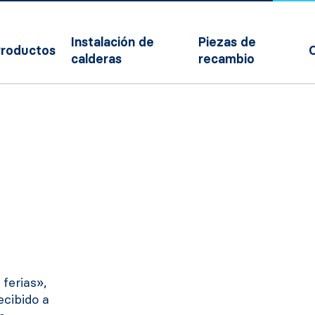
Instalación de
Piezas de
roductos
calderas
recambio
 ferias»,
ecibido a