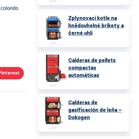
 colorido
Zplynovací kotle na
hnědouhelné brikety a
černé uhlí
Calderas de pellets
compactas
Pinterest
automáticas
Calderas de
gasificación de leña –
Dokogen