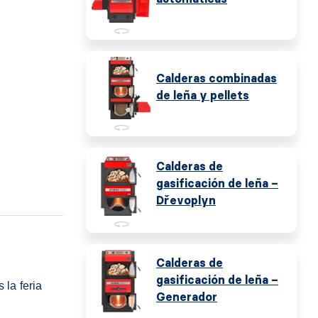
Calderas combinadas
de leña y pellets
Calderas de
gasificación de leña –
Dřevoplyn
Calderas de
gasificación de leña –
 la feria
Generador