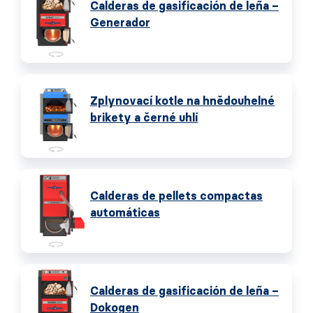
Calderas de gasificación de leña –
Generador
Zplynovací kotle na hnědouhelné
brikety a černé uhlí
Calderas de pellets compactas
automáticas
Calderas de gasificación de leña –
Dokogen