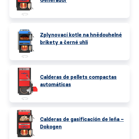
Generador
Zplynovací kotle na hnědouhelné
brikety a černé uhlí
Calderas de pellets compactas
automáticas
Calderas de gasificación de leña –
Dokogen