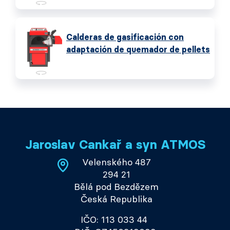
Calderas de gasificación con
adaptación de quemador de pellets
Jaroslav Cankař a syn ATMOS
Velenského 487
294 21
Bělá pod Bezdězem
Česká Republika
IČO: 113 033 44