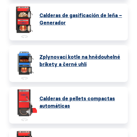
Calderas de gasificación de leña –
Generador
Zplynovací kotle na hnědouhelné
brikety a černé uhlí
Calderas de pellets compactas
automáticas