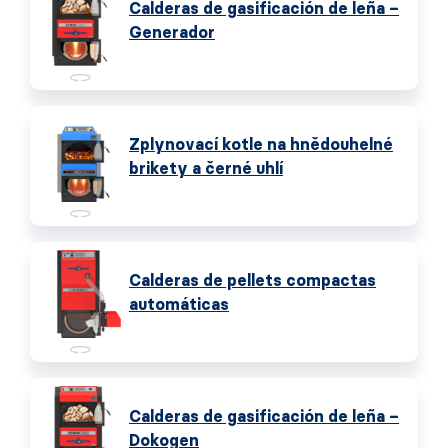
Calderas de gasificación de leña –
Generador
Zplynovací kotle na hnědouhelné
brikety a černé uhlí
Calderas de pellets compactas
automáticas
Calderas de gasificación de leña –
Dokogen