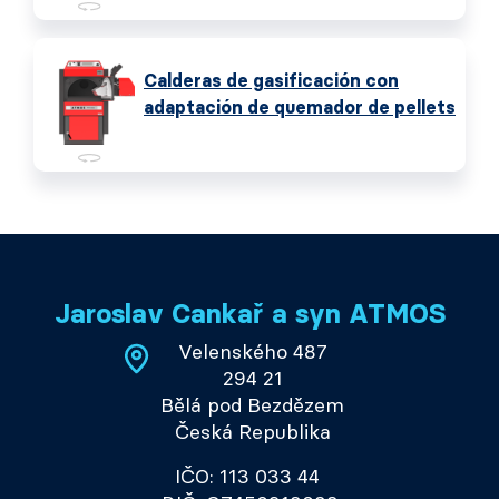
Calderas de gasificación con
adaptación de quemador de pellets
Jaroslav Cankař a syn ATMOS
Velenského 487
294 21
Bělá pod Bezdězem
Česká Republika
IČO: 113 033 44