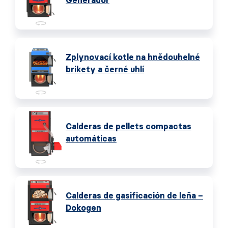
Generador
Zplynovací kotle na hnědouhelné
brikety a černé uhlí
Calderas de pellets compactas
automáticas
Calderas de gasificación de leña –
Dokogen