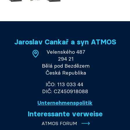
Jaroslav Cankař a syn ATMOS
Velenského 487
294 21
Bělá pod Bezdězem
Česká Republika
IČO: 113 033 44
DIČ: CZ450918088
Unternehmenspolitik
Interessante verweise
ATMOS FORUM