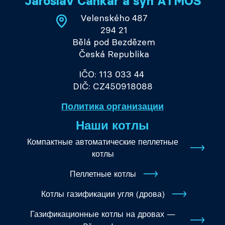
Jaroslav Cankař a syn ATMOS
Velenského 487
294 21
Bělá pod Bezdězem
Česká Republika
IČO: 113 033 44
DIČ: CZ450918088
Политика организации
Наши котлы
Компактные автоматические пеллетные
котлы
Пеллетные котлы
Котлы газификации угля (дрова)
Газификационные котлы на дровах —