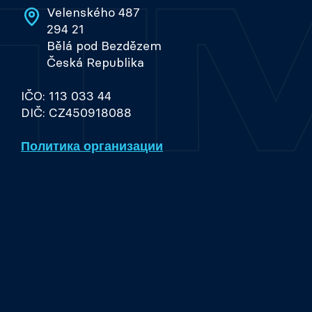
Velenského 487
294 21
Bělá pod Bezdězem
Česká Republika
IČO: 113 033 44
DIČ: CZ450918088
Политика организации