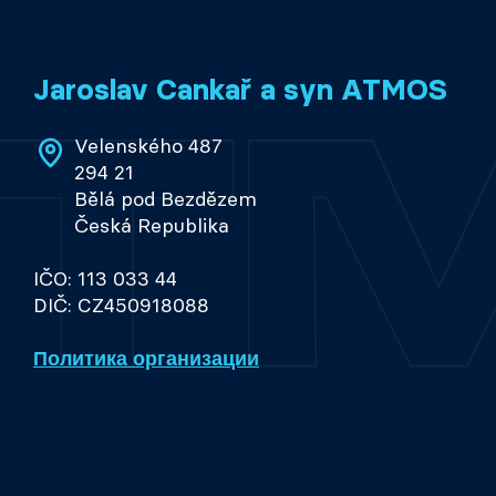
Jaroslav Cankař a syn ATMOS
Velenského 487
294 21
Bělá pod Bezdězem
Česká Republika
IČO: 113 033 44
DIČ: CZ450918088
Политика организации