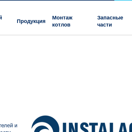
й
Монтаж
Запасные
Продукция
котлов
части
телей и