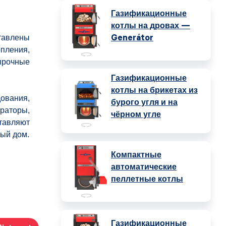
Газификационные
котлы на дровах —
Generátor
тавлены
пления,
прочные
Газификационные
котлы на брикетах из
ования,
бурого угля и на
раторы,
чёрном угле
ставляют
ный дом.
Компактные
автоматические
пеллетные котлы
Газификационные