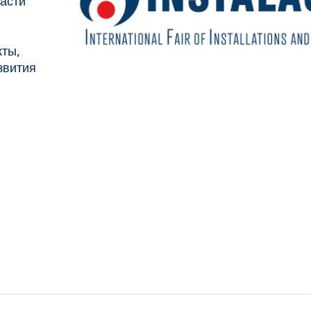
ласти
кты,
звития