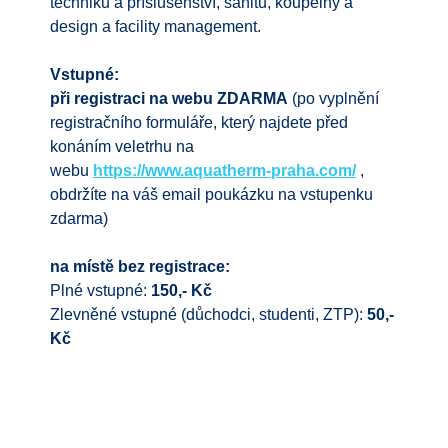
techniku a příslušenství, sanitu, koupelny a
design a facility management.
Vstupné:
při registraci na webu ZDARMA
(po vyplnění
registračního formuláře, který najdete před
konáním veletrhu na
webu
https://www.aquatherm-praha.com/
,
obdržíte na váš email poukázku na vstupenku
zdarma)
na místě bez registrace:
Plné vstupné:
150,- Kč
Zlevněné vstupné (důchodci, studenti, ZTP):
50,-
Kč