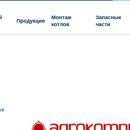
й
Монтаж
Запасные
Продукция
котлов
части
ké