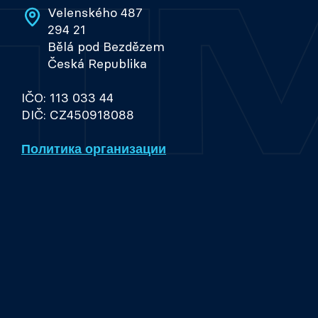
Velenského 487
294 21
Bělá pod Bezdězem
Česká Republika
IČO: 113 033 44
DIČ: CZ450918088
Политика организации