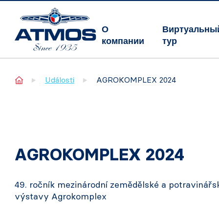
О
Виртуальны
компании
тур
Home
Události
AGROKOMPLEX 2024
AGROKOMPLEX 2024
49. ročník mezinárodní zemědělské a potravinářs
výstavy Agrokomplex