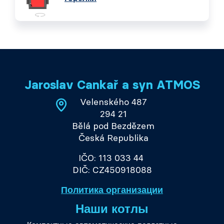
Jaroslav Cankař a syn ATMOS
Velenského 487
294 21
Bělá pod Bezdězem
Česká Republika
IČO: 113 033 44
DIČ: CZ450918088
Политика организации
Наши котлы