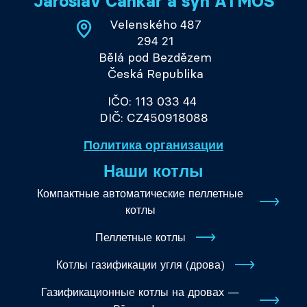
Jaroslav Cankař a syn ATMOS
Velenského 487
294 21
Bělá pod Bezdězem
Česká Republika
IČO: 113 033 44
DIČ: CZ450918088
Политика организации
Наши котлы
Компактные автоматические пеллетные
котлы
Пеллетные котлы
Котлы газификации угля (дрова)
Газификационные котлы на дровах —